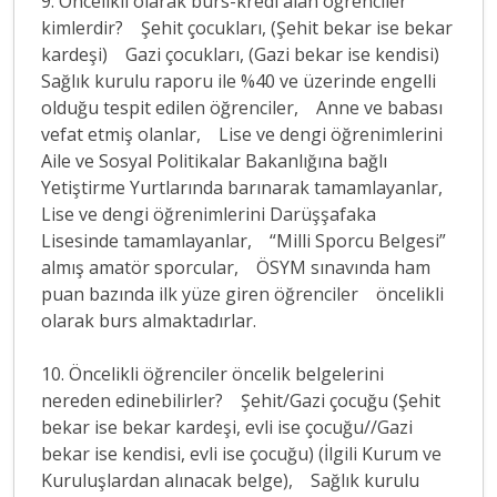
9. Öncelikli olarak burs-kredi alan öğrenciler
kimlerdir? Şehit çocukları, (Şehit bekar ise bekar
kardeşi) Gazi çocukları, (Gazi bekar ise kendisi)
Sağlık kurulu raporu ile %40 ve üzerinde engelli
olduğu tespit edilen öğrenciler, Anne ve babası
vefat etmiş olanlar, Lise ve dengi öğrenimlerini
Aile ve Sosyal Politikalar Bakanlığına bağlı
Yetiştirme Yurtlarında barınarak tamamlayanlar,
Lise ve dengi öğrenimlerini Darüşşafaka
Lisesinde tamamlayanlar, “Milli Sporcu Belgesi”
almış amatör sporcular, ÖSYM sınavında ham
puan bazında ilk yüze giren öğrenciler öncelikli
olarak burs almaktadırlar.
10. Öncelikli öğrenciler öncelik belgelerini
nereden edinebilirler? Şehit/Gazi çocuğu (Şehit
bekar ise bekar kardeşi, evli ise çocuğu//Gazi
bekar ise kendisi, evli ise çocuğu) (İlgili Kurum ve
Kuruluşlardan alınacak belge), Sağlık kurulu