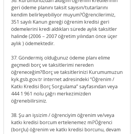
36. Kurumunuzdan aldığım öğrenim kredilerinin
geri ödeme planını taksit sayısın/tutarlarını
kendim belirleyebiliyor muyum?Öğrencilerimiz,
351 sayılı Kanun gereği öğrenim kredisi geri
ödemelerini kredi aldıkları sürede aylık taksitler
halinde (2006 – 2007 öğretim yılından önce üçer
aylık ) ödemektedir.
37. Göndermiş olduğunuz ödeme planı elime
geçmedi borç ve taksitlerimi nereden
öğreneceğim?Borç ve taksitlerinizi Kurumumuzun
kyk.gsb.gov.tr internet adresindeki “Öğrenim /
Katkı Kredisi Borç Sorgulama” sayfasından veya
444 1 961 nolu çağrı merkezimizden
öğrenebilirsiniz.
38. Şu an işsizim / öğrenciyim öğrenim ve/veya
katkı kredisi borcum ertelenemez mi?Öğrenci
(borçlu) öğrenim ve katkı kredisi borcunu, devam