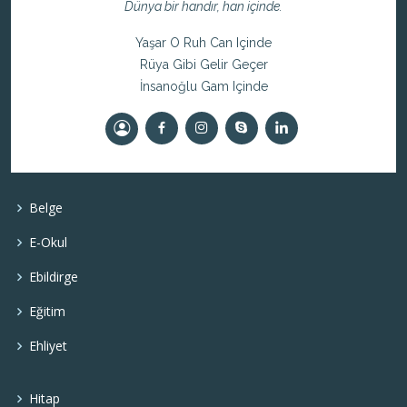
Dünya bir handır, han içinde.
Yaşar O Ruh Can Içinde
Rüya Gibi Gelir Geçer
İnsanoğlu Gam Içinde
Belge
E-Okul
Ebildirge
Eğitim
Ehliyet
Hitap