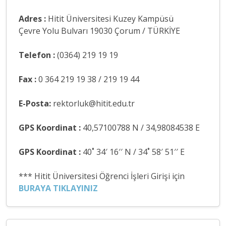
Adres :
Hitit Üniversitesi Kuzey Kampüsü
Çevre Yolu Bulvarı 19030 Çorum / TÜRKİYE
Telefon :
(0364) 219 19 19
Fax :
0 364 219 19 38 / 219 19 44
E-Posta:
rektorluk@hitit.edu.tr
GPS Koordinat :
40,57100788 N / 34,98084538 E
GPS Koordinat :
40˚ 34′ 16′′ N / 34˚ 58′ 51′′ E
*** Hitit Üniversitesi Öğrenci İşleri Girişi için
BURAYA TIKLAYINIZ